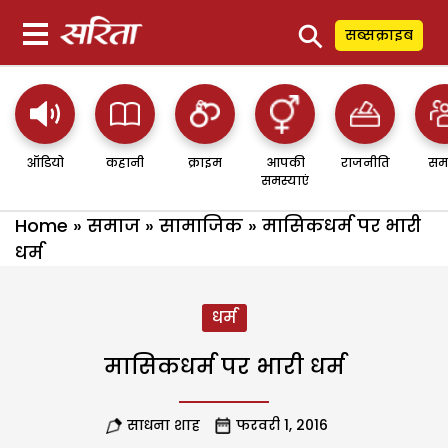
⚲
सब्सक्राइब
ऑडियो
कहानी
क्राइम
आपकी
राजनीति
सम
समस्याएं
Home
»
समाज
»
सामाजिक
»
मासिकधर्म पर भारी
धर्म
धर्म
मासिकधर्म पर भारी धर्म
साधना शाह
फरवरी 1, 2016