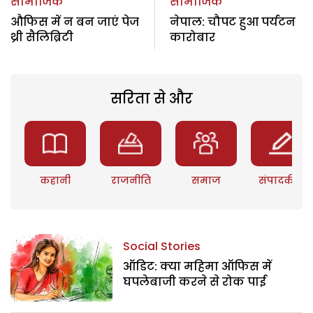
सामाजिक
सामाजिक
औफिस में न बन जाएं पेज
नेपाल: चौपट हुआ पर्यटन
थ्री सैलिब्रिटी
कारोबार
सरिता से और
कहानी
राजनीति
समाज
संपादकीय
Social Stories
ऑडिट: क्या महिमा ऑफिस में
घपलेबाजी करने से रोक पाई