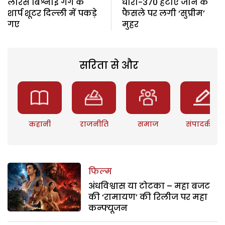
लौरेंस बिश्नोई गैंग के
धारा-370 हटाए जाने के
शार्प शूटर दिल्ली में पकड़े
फैसले पर लगी ‘सुप्रीम’
गए
मुहर
सरिता से और
कहानी
राजनीति
समाज
संपादकीय
फिल्म
अंधविश्वास या टोटका – महा बजट
की ‘रामायण’ की रिलीज पर महा
कन्फ्यूजन