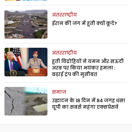
अंतरराष्ट्रीय
ईरान की जंग में हूती क्यों कूदे?
अंतरराष्ट्रीय
हूती विद्रोहियों ने यमन और सऊदी
अरब पर किया भयंकर हमला :
बढ़ाई ट्रंप की मुसीबत
समाज
उद्घाटन के 18 दिन में 84 जगह धंसा
यूपी का सबसे महंगा एक्सप्रेसवे