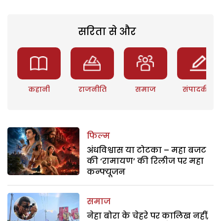
सरिता से और
कहानी
राजनीति
समाज
संपादकीय
फिल्म
अंधविश्वास या टोटका – महा बजट
की ‘रामायण’ की रिलीज पर महा
कन्फ्यूजन
समाज
नेहा बोरा के चेहरे पर कालिख नहीं,