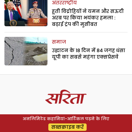
अंतरराष्ट्रीय
हूती विद्रोहियों ने यमन और सऊदी
अरब पर किया भयंकर हमला :
बढ़ाई ट्रंप की मुसीबत
समाज
उद्घाटन के 18 दिन में 84 जगह धंसा
यूपी का सबसे महंगा एक्सप्रेसवे
अनलिमिटेड कहानियां-आर्टिकल पढ़ने के लिए
सब्सक्राइब करें