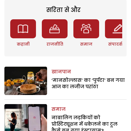
सरिता से और
कहानी
राजनीति
समाज
संपादकीय
खानपान
‘मानसोल्लास’ का ‘पुर्पटा’ बन गया
आज का लजीज परांठा
समाज
नाबालिग लड़कियों को
प्रोस्टिट्यूशन में धकेलने का टूल
कैसे बन गया इंस्टाग्राम?