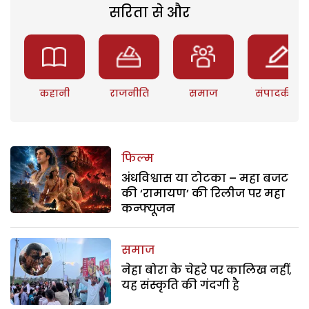
सरिता से और
कहानी
राजनीति
समाज
संपादकीय
फिल्म
अंधविश्वास या टोटका – महा बजट
की ‘रामायण’ की रिलीज पर महा
कन्फ्यूजन
समाज
नेहा बोरा के चेहरे पर कालिख नहीं,
यह संस्कृति की गंदगी है