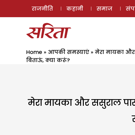
राजनीति
कहानी
समाज
सं
Home
»
आपकी समस्याएं
»
मेरा मायका और स
बिताऊं, क्या करूं?
मेरा मायका और ससुराल पासपा