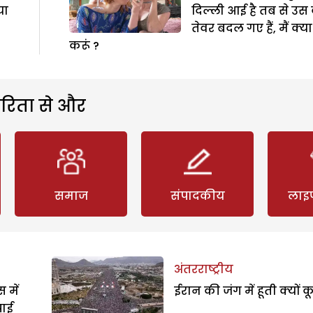
या
दिल्ली आई है तब से उस 
तेवर बदल गए हैं, मैं क्या
करूं ?
रिता से और
समाज
संपादकीय
लाइ
अंतरराष्ट्रीय
 में
ईरान की जंग में हूती क्यों क
पाई