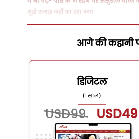
ये भी पढ़ें- पति के न रहने पर ससुराल वालों 
मुझे समझ नहीं आ रहा क्या
आगे की कहानी पढ
डिजिटल
(1 साल)
USD99
USD49