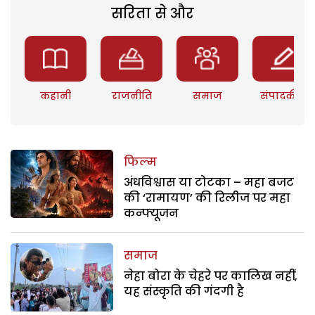
सरिता से और
कहानी
राजनीति
समाज
संपादकीय
फिल्म
अंधविश्वास या टोटका – महा बजट
की ‘रामायण’ की रिलीज पर महा
कन्फ्यूजन
समाज
नेहा बोरा के चेहरे पर कालिख नहीं,
यह संस्कृति की गंदगी है