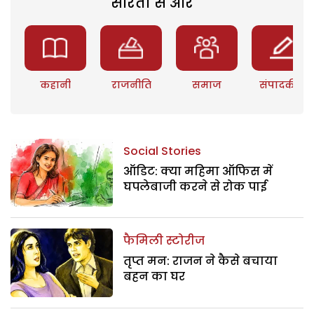
सरिता से और
कहानी
राजनीति
समाज
संपादकीय
Social Stories
ऑडिट: क्या महिमा ऑफिस में
घपलेबाजी करने से रोक पाई
फैमिली स्टोरीज
तृप्त मन: राजन ने कैसे बचाया
बहन का घर