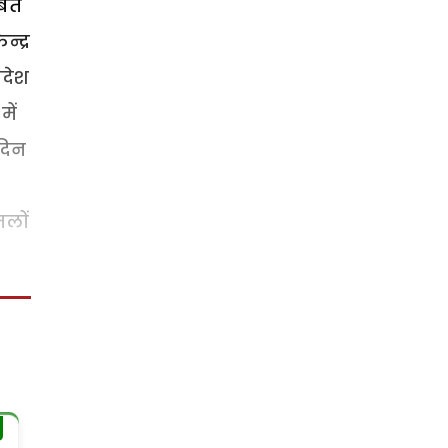
बित
्द्र
रदेश
में
-दिन
मलों