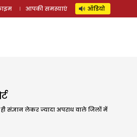
⚲
स्टोरी
लॉग इन
SUBSCRIBE
्राइम
आपकी समस्याएं
ऑडियो
्ट
 संज्ञान लेकर ज्यादा अपराध वाले जिलों में