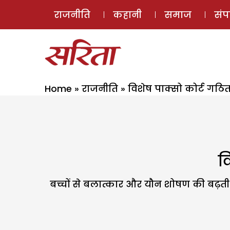
राजनीति
कहानी
समाज
सं
Home
»
राजनीति
»
विशेष पाक्सो कोर्ट गठित ह
व
बच्चों से बलात्कार और यौन शोषण की बढ़ती घ