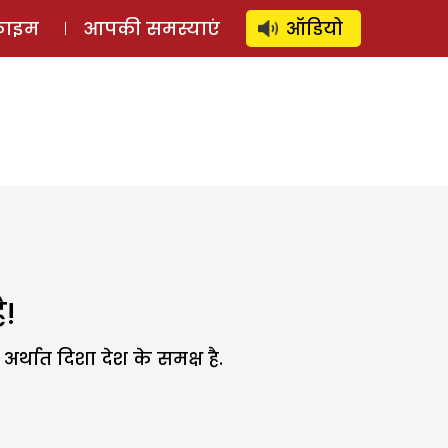
⚲
स्टोरी
लॉग इन
SUBSCRIBE
्राइम
आपकी समस्याएं
ऑडियो
ै!
्थात दिशा देश के समक्ष है.