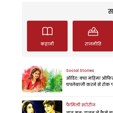
स
कहानी
राजनीति
Social Stories
ऑडिट: क्या महिमा ऑफिस
घपलेबाजी करने से रोक 
फैमिली स्टोरीज
तृप्त मन: राजन ने कैसे 