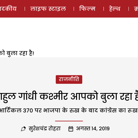
ई-मैगज़ीन
ऑडियो 
पादकीय
लाइफ स्टाइल
फिल्म
हेल्थ
क
 बुला रहा है!
राजनीति
ाहुल गांधी कश्मीर आपको बुला रहा ह
आर्टिकल 370 पर भाजपा के रुख के बाद कांग्रेस का रूख अर
सुरेशचंद्र रोहरा
अगस्त 14, 2019