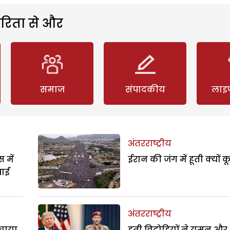
रिता से और
समाज
संपादकीय
लाइ
अंतरराष्ट्रीय
 में
ईरान की जंग में हूती क्यों क
पाई
अंतरराष्ट्रीय
बचाया
हूती विद्रोहियों ने यमन और