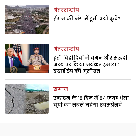
अंतरराष्ट्रीय
ईरान की जंग में हूती क्यों कूदे?
अंतरराष्ट्रीय
हूती विद्रोहियों ने यमन और सऊदी
अरब पर किया भयंकर हमला :
बढ़ाई ट्रंप की मुसीबत
समाज
उद्घाटन के 18 दिन में 84 जगह धंसा
यूपी का सबसे महंगा एक्सप्रेसवे