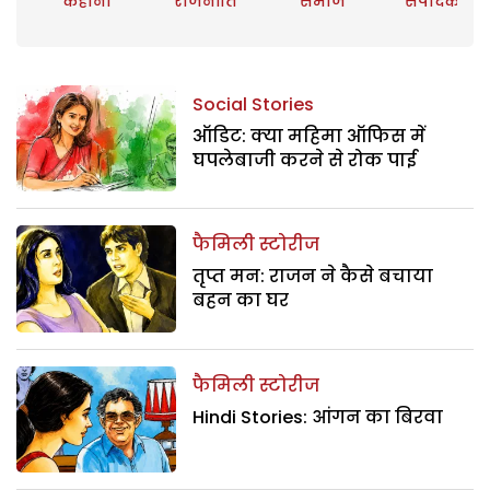
कहानी
राजनीति
समाज
संपादकीय
Social Stories
ऑडिट: क्या महिमा ऑफिस में
घपलेबाजी करने से रोक पाई
फैमिली स्टोरीज
तृप्त मन: राजन ने कैसे बचाया
बहन का घर
फैमिली स्टोरीज
Hindi Stories: आंगन का बिरवा