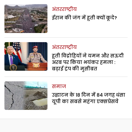
अंतरराष्ट्रीय
ईरान की जंग में हूती क्यों कूदे?
अंतरराष्ट्रीय
हूती विद्रोहियों ने यमन और सऊदी
अरब पर किया भयंकर हमला :
बढ़ाई ट्रंप की मुसीबत
समाज
उद्घाटन के 18 दिन में 84 जगह धंसा
यूपी का सबसे महंगा एक्सप्रेसवे