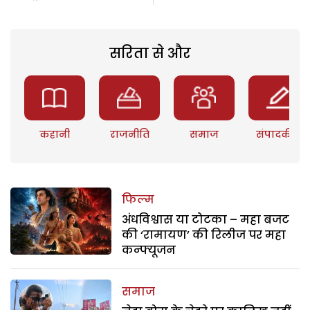
सरिता से और
कहानी
राजनीति
समाज
संपादकीय
फिल्म
अंधविश्वास या टोटका – महा बजट
की ‘रामायण’ की रिलीज पर महा
कन्फ्यूजन
समाज