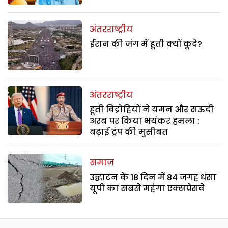
अंतरराष्ट्रीय
ईरान की जंग में हूती क्यों कूदे?
अंतरराष्ट्रीय
हूती विद्रोहियों ने यमन और सऊदी
अरब पर किया भयंकर हमला :
बढ़ाई ट्रंप की मुसीबत
समाज
उद्घाटन के 18 दिन में 84 जगह धंसा
यूपी का सबसे महंगा एक्सप्रेसवे