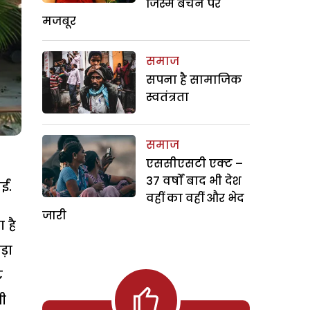
जिस्म बेचने पर
मजबूर
समाज
सपना है सामाजिक
स्वतंत्रता
समाज
एससीएसटी एक्ट –
37 वर्षों बाद भी देश
ईं.
वहीं का वहीं और भेद
जारी
 है
पड़ा
ट
ी