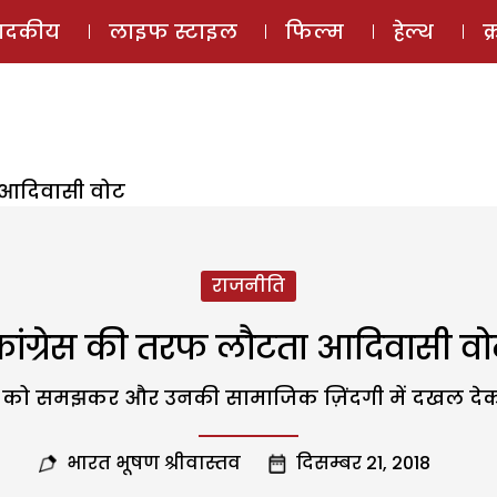
ई-मैगज़ीन
ऑडियो 
पादकीय
लाइफ स्टाइल
फिल्म
हेल्थ
क
 आदिवासी वोट
राजनीति
कांग्रेस की तरफ लौटता आदिवासी वो
ान को समझकर और उनकी सामाजिक ज़िंदगी में दखल देकर 
भारत भूषण श्रीवास्तव
दिसम्बर 21, 2018