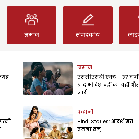
समाज
संपादकीय
लाइ
समाज
 जगह
एससीएसटी एक्ट – 37 वर्षों
बाद भी देश वहीं का वहीं और
जारी
कहानी
पत्नी
Hindi Stories: आदर्श मत
र
बनना तनु