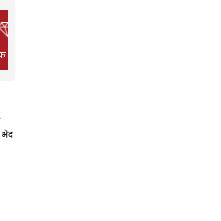
फ स्टाइल
फिल्म
हेल्थ
 भेद