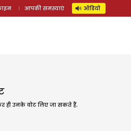
⚲
स्टोरी
लॉग इन
SUBSCRIBE
्राइम
आपकी समस्याएं
ऑडियो
ट
ही उनके वोट लिए जा सकते हैं.