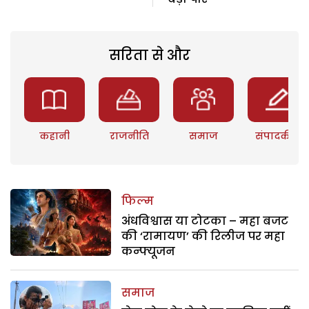
सरिता से और
कहानी
राजनीति
समाज
संपादकीय
फिल्म
अंधविश्वास या टोटका – महा बजट
की ‘रामायण’ की रिलीज पर महा
कन्फ्यूजन
समाज