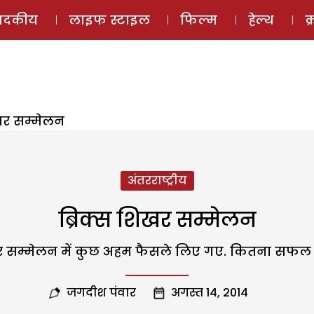
ई-मैगज़ीन
ऑडियो 
पादकीय
लाइफ स्टाइल
फिल्म
हेल्थ
क
िखर सम्मेलन
अंतरराष्ट्रीय
ब्रिक्स शिखर सम्मेलन
िखर सम्मेलन में कुछ अहम फैसले लिए गए. कितना सफल 
जगदीश पंवार
अगस्त 14, 2014