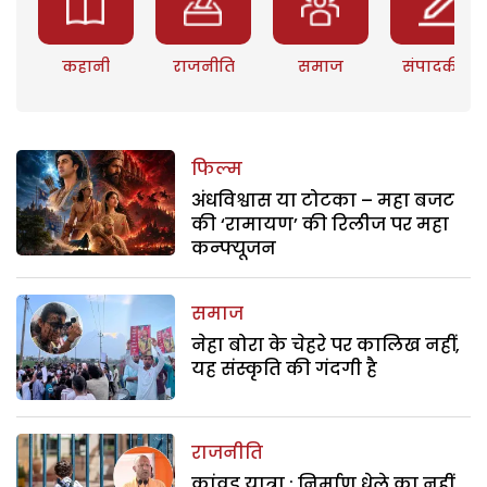
कहानी
राजनीति
समाज
संपादकीय
फिल्म
अंधविश्वास या टोटका – महा बजट
की ‘रामायण’ की रिलीज पर महा
कन्फ्यूजन
समाज
नेहा बोरा के चेहरे पर कालिख नहीं,
यह संस्कृति की गंदगी है
राजनीति
कांवड़ यात्रा : निर्माण धेले का नहीं,