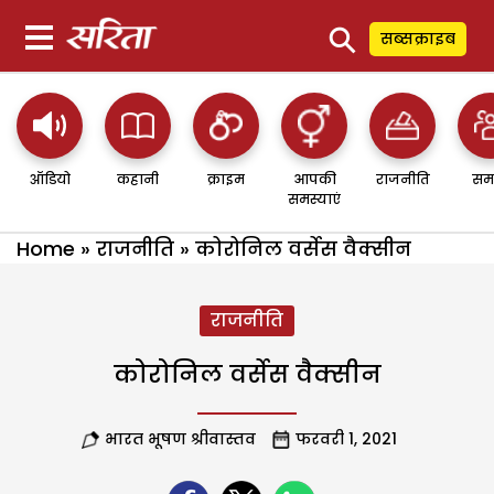
⚲
सब्सक्राइब
ऑडियो
कहानी
क्राइम
आपकी
राजनीति
सम
समस्याएं
Home
»
राजनीति
»
कोरोनिल वर्सेस वैक्सीन
राजनीति
कोरोनिल वर्सेस वैक्सीन
भारत भूषण श्रीवास्तव
फरवरी 1, 2021