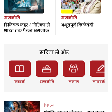
राजनीति
राजनीति
डिजिटल जहर अमेरिका से
अभूतपूर्व किलेबंदी
भारत तक फैला भ्रमजाल
सरिता से और
कहानी
राजनीति
समाज
संपादकीय
फिल्म