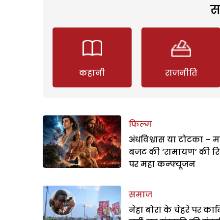
स
कहानी
राजनीति
फिल्म
अंधविश्वास या टोटका – म
बजट की ‘रामायण’ की र
पर महा कन्फ्यूजन
समाज
नेहा बोरा के चेहरे पर क