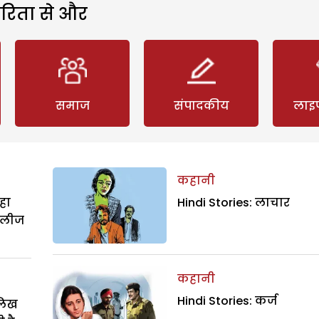
रिता से और
समाज
संपादकीय
लाइ
कहानी
हा
Hindi Stories: लाचार
िलीज
कहानी
Hindi Stories: कर्ज
ालिख