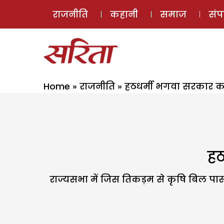
राजनीति
कहानी
समाज
सं
Home
»
राजनीति
»
हठधर्मी भगवा सरकार क
हठ
राज्यसभा में जिस तिकड़म से कृषि बिल पास 