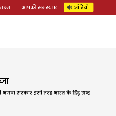
⚲
स्टोरी
लॉग इन
SUBSCRIBE
्राइम
आपकी समस्याएं
ऑडियो
्जा
भगवा सरकार इसी तरह भारत के हिंदू राष्ट्र