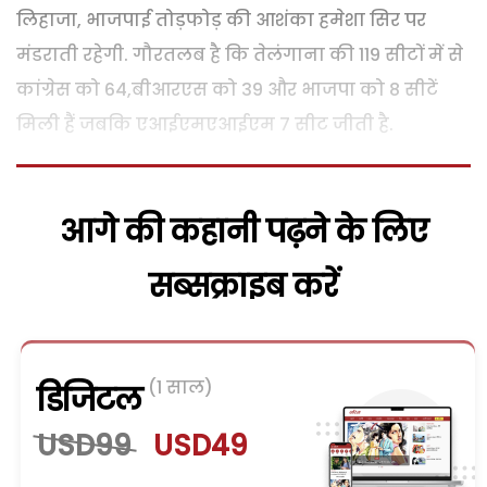
लिहाजा, भाजपाई तोड़फोड़ की आशंका हमेशा सिर पर
मंडराती रहेगी. गौरतलब है कि तेलंगाना की 119 सीटों में से
कांग्रेस को 64,बीआरएस को 39 और भाजपा को 8 सीटें
मिली हैं जबकि एआईएमएआईएम 7 सीट जीती है.
आगे की कहानी पढ़ने के लिए
सब्सक्राइब करें
(1 साल)
डिजिटल
USD99
USD49