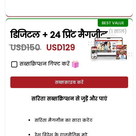
(1 साल)
डिजिटल + 24 प्रिंट मैगजीन
USD150
USD129
सब्सक्रिप्शन गिफ्ट करें
सब्सक्राइब करें
सरिता सब्सक्रिप्शन से जुड़ेें और पाएं
सरिता मैगजीन का सारा कंटेंट
देश विदेश के राजनैतिक मुद्दे