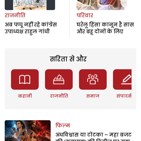
राजनीति
परिवार
अब पप्पू नहीं रहे कांग्रेस
घरेलू हिंसा कानून है सास
उपाध्यक्ष राहुल गांधी
और बहू दोनों के लिए
सरिता से और
कहानी
राजनीति
समाज
संपादकीय
फिल्म
अंधविश्वास या टोटका – महा बजट