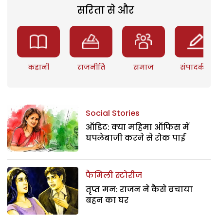
सरिता से और
कहानी
राजनीति
समाज
संपादकीय
Social Stories
ऑडिट: क्या महिमा ऑफिस में
घपलेबाजी करने से रोक पाई
फैमिली स्टोरीज
तृप्त मन: राजन ने कैसे बचाया
बहन का घर