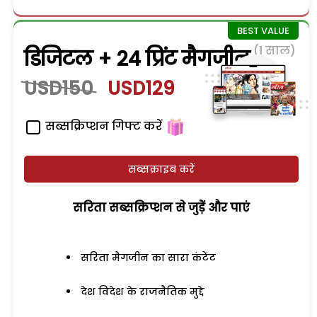
(1 साल)
डिजिटल + 24 प्रिंट मैगजीन
USD150
USD129
सब्सक्रिप्शन गिफ्ट करें
सब्सक्राइब करें
सरिता सब्सक्रिप्शन से जुड़ेें और पाएं
सरिता मैगजीन का सारा कंटेंट
देश विदेश के राजनैतिक मुद्दे