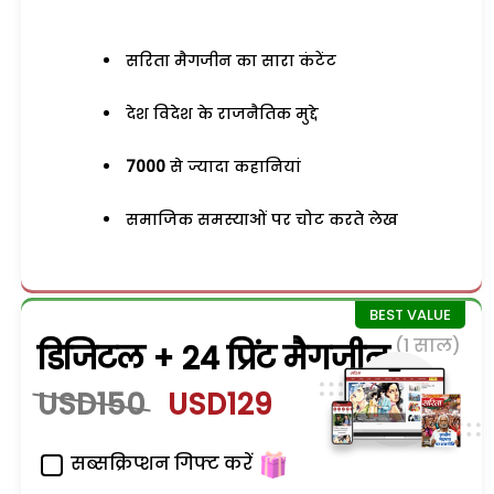
सरिता मैगजीन का सारा कंटेंट
देश विदेश के राजनैतिक मुद्दे
7000
से ज्यादा कहानियां
समाजिक समस्याओं पर चोट करते लेख
(1 साल)
डिजिटल + 24 प्रिंट मैगजीन
USD150
USD129
सब्सक्रिप्शन गिफ्ट करें