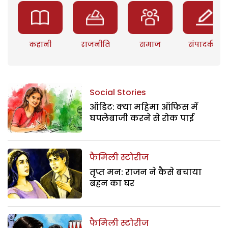
कहानी
राजनीति
समाज
संपादकीय
Social Stories
ऑडिट: क्या महिमा ऑफिस में
घपलेबाजी करने से रोक पाई
फैमिली स्टोरीज
तृप्त मन: राजन ने कैसे बचाया
बहन का घर
फैमिली स्टोरीज