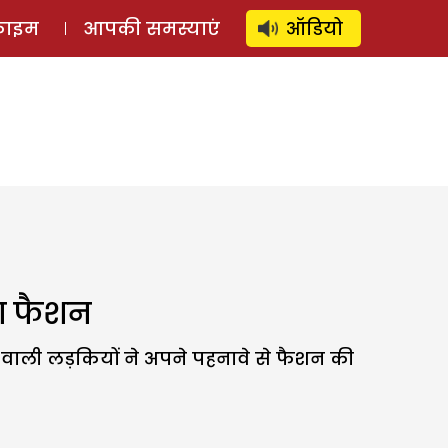
⚲
स्टोरी
लॉग इन
SUBSCRIBE
्राइम
आपकी समस्याएं
ऑडियो
का फैशन
 वाली लड़कियों ने अपने पहनावे से फैशन की