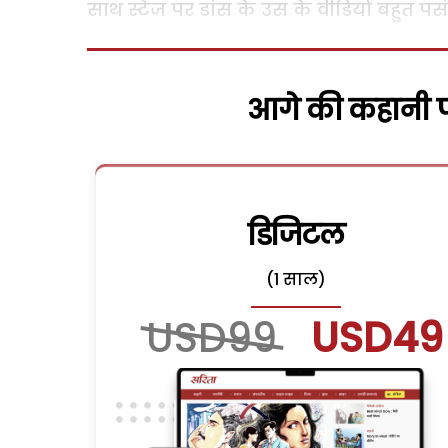
साथ स्टेज पर डांस के उस के वीडियो बहुत पसं
आगे की कहानी पढ
डिजिटल
(1 साल)
USD99
USD49