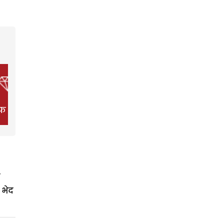
फ स्टाइल
फिल्म
हेल्थ
 भेद