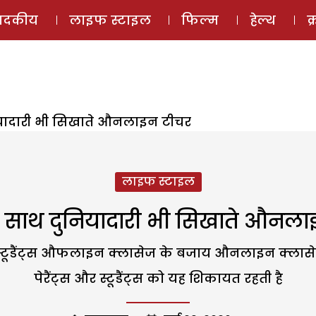
ई-मैगज़ीन
ऑडियो 
पादकीय
लाइफ स्टाइल
फिल्म
हेल्थ
क
ियादारी भी सिखाते औनलाइन टीचर
लाइफ स्टाइल
े साथ दुनियादारी भी सिखाते औनल
ैंट्स औफलाइन क्लासेज के बजाय औनलाइन क्लासेज को प
पेरैंट्स और स्टूडैंट्स को यह शिकायत रहती है