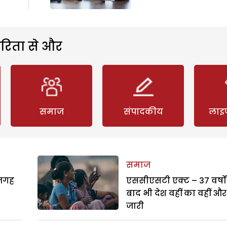
रिता से और
समाज
संपादकीय
लाइ
समाज
 जगह
एससीएसटी एक्ट – 37 वर्षों
बाद भी देश वहीं का वहीं और
जारी