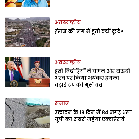
अंतरराष्ट्रीय
ईरान की जंग में हूती क्यों कूदे?
अंतरराष्ट्रीय
हूती विद्रोहियों ने यमन और सऊदी
अरब पर किया भयंकर हमला :
बढ़ाई ट्रंप की मुसीबत
समाज
उद्घाटन के 18 दिन में 84 जगह धंसा
यूपी का सबसे महंगा एक्सप्रेसवे