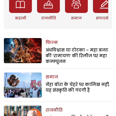
कहानी
राजनीति
समाज
संपादकीय
फिल्म
अंधविश्वास या टोटका – महा बजट
की ‘रामायण’ की रिलीज पर महा
कन्फ्यूजन
समाज
नेहा बोरा के चेहरे पर कालिख नहीं,
यह संस्कृति की गंदगी है
राजनीति