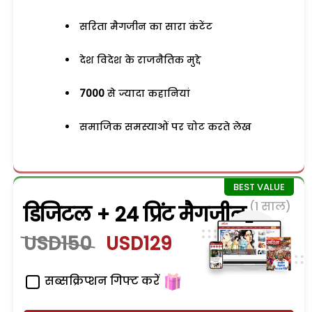
सरिता मैगजीन का सारा कंटेंट
देश विदेश के राजनैतिक मुद्दे
7000
से ज्यादा कहानियां
समाजिक समस्याओं पर चोट करते लेख
(1 साल)
डिजिटल + 24 प्रिंट मैगजीन
USD150
USD129
सब्सक्रिप्शन गिफ्ट करें