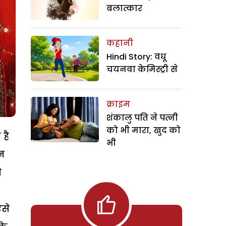
बलात्कार
कहानी
Hindi Story: वधू
चयनवा केमिस्ट्री से
क्राइम
शंकालु पति ने पत्नी
को भी मारा, खुद को
 है
भी
न
े
ऐसे