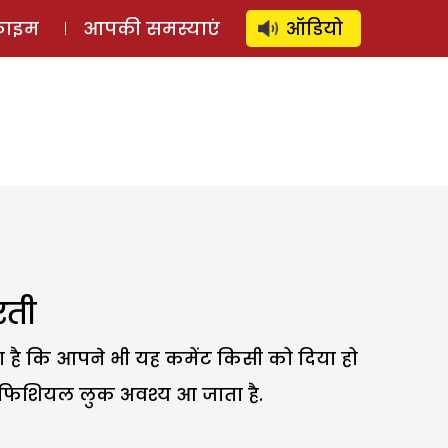
⚲
स्टोरी
लॉग इन
SUBSCRIBE
्राइम
आपकी समस्याएं
ऑडियो
रती
ा है कि आपने भी यह कमेंट किसी को दिया हो
िफिशियल लुक अवश्य आ जाता है.