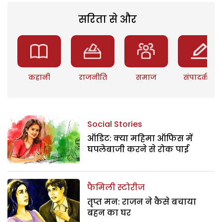
सरिता से और
कहानी
राजनीति
समाज
संपादकीय
Social Stories
ऑडिट: क्या महिमा ऑफिस में
घपलेबाजी करने से रोक पाई
फैमिली स्टोरीज
तृप्त मन: राजन ने कैसे बचाया
बहन का घर