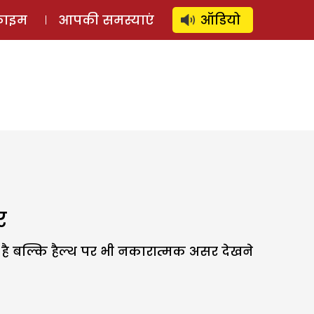
⚲
स्टोरी
लॉग इन
SUBSCRIBE
्राइम
आपकी समस्याएं
ऑडियो
र
 है बल्कि हैल्थ पर भी नकारात्मक असर देखने