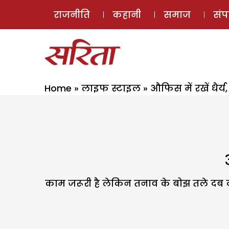
राजनीति
कहानी
समाज
सं
Home
»
लाइफ स्टाइल
»
औफिस में रखें धैर्
काम जरूरी है लेकिन तनाव के बोझ तले दब कर