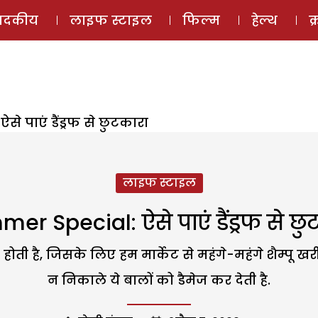
ई-मैगज़ीन
ऑडियो 
पादकीय
लाइफ स्टाइल
फिल्म
हेल्थ
क
े पाएं डैंड्रफ से छुटकारा
लाइफ स्टाइल
er Special: ऐसे पाएं डैंड्रफ से छु
ोती है, जिसके लिए हम मार्केट से महंगे-महंगे शैम्पू खरीद ल
न निकाले ये बालों को डैमेज कर देती है.