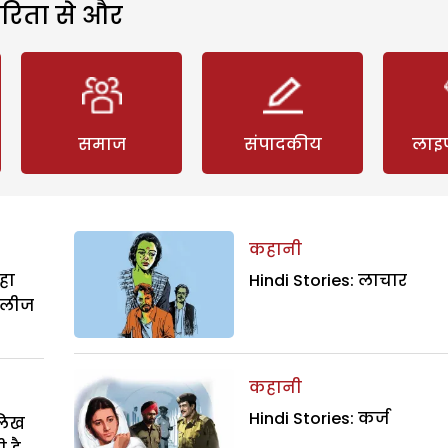
रिता से और
समाज
संपादकीय
लाइ
कहानी
हा
Hindi Stories: लाचार
िलीज
कहानी
Hindi Stories: कर्ज
ालिख