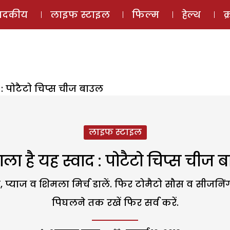
ई-मैगज़ीन
ऑडियो 
पादकीय
लाइफ स्टाइल
फिल्म
हेल्थ
क
 : पोटैटो चिप्स चीज बाउल
लाइफ स्टाइल
ाला है यह स्वाद : पोटैटो चिप्स चीज 
 प्याज व शिमला मिर्च डालें. फिर टोमैटो सौस व सीजन
पिघलने तक रखें फिर सर्व करें.