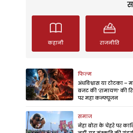
स
कहानी
राजनीति
फिल्म
अंधविश्वास या टोटका – म
बजट की ‘रामायण’ की र
पर महा कन्फ्यूजन
समाज
नेहा बोरा के चेहरे पर क