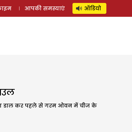
⚲
स्टोरी
लॉग इन
SUBSCRIBE
्राइम
आपकी समस्याएं
ऑडियो
बाउल
िंग डाल कर पहले से गरम ओवन में चीज के