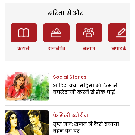
सरिता से और
कहानी
राजनीति
समाज
संपादकीय
Social Stories
ऑडिट: क्या महिमा ऑफिस में
घपलेबाजी करने से रोक पाई
फैमिली स्टोरीज
तृप्त मन: राजन ने कैसे बचाया
बहन का घर