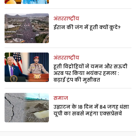
अंतरराष्ट्रीय
ईरान की जंग में हूती क्यों कूदे?
अंतरराष्ट्रीय
हूती विद्रोहियों ने यमन और सऊदी
अरब पर किया भयंकर हमला :
बढ़ाई ट्रंप की मुसीबत
समाज
उद्घाटन के 18 दिन में 84 जगह धंसा
यूपी का सबसे महंगा एक्सप्रेसवे