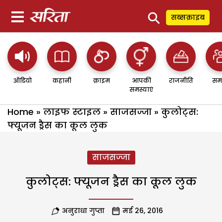
⚲
सब्सक्राइब
ऑडियो
कहानी
क्राइम
आपकी
राजनीति
सम
समस्याएं
Home
»
लाइफ स्टाइल
»
साजसज्जा
»
कुलोट्स:
फ्यूजन ड्रैस का कूल लुक
साजसज्जा
कुलोट्स: फ्यूजन ड्रैस का कूल लुक
अनुराधा गुप्ता
मई 26, 2016