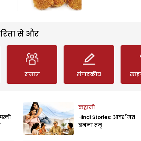
रिता से और
समाज
संपादकीय
लाइ
कहानी
पत्नी
Hindi Stories: आदर्श मत
र
बनना तनु