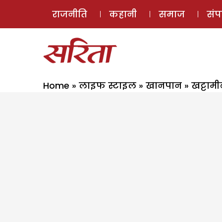
राजनीति
कहानी
समाज
सं
Home
»
लाइफ स्टाइल
»
खानपान
»
खट्टामी