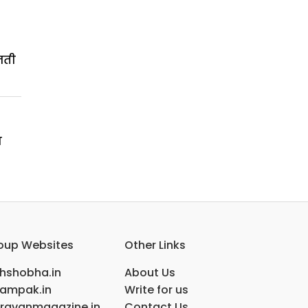
जती
ण
oup Websites
Other Links
ihshobha.in
About Us
ampak.in
Write for us
ravanmagazine.in
Contact Us