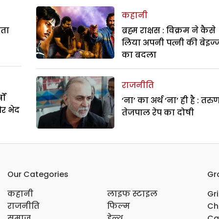
कहानी
रता
ब्रह्म राक्षस : विक्रम ने कैसे
लिया अपनी पत्नी की बेइज्
का बदला
राजनीति
ों
‘ना’ का अर्थ ‘ना’ ही है : तरु
और भेद
तेजपाल रेप का दोषी
Our Categories
Gr
कहानी
लाइफ स्टाइल
Gr
राजनीति
फिल्म
Ch
समाज
हेल्थ
Ca