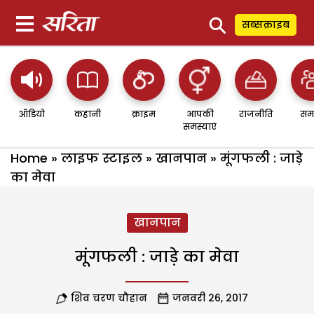
⚲
सब्सक्राइब
ऑडियो
कहानी
क्राइम
आपकी
राजनीति
सम
समस्याएं
Home
»
लाइफ स्टाइल
»
खानपान
»
मूंगफली : जाड़े
का मेवा
खानपान
मूंगफली : जाड़े का मेवा
शिव चरण चौहान
जनवरी 26, 2017