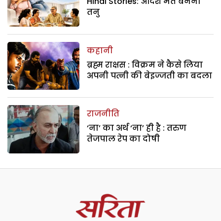
Hindi Stories: आदर्श मत बनना
तनु
कहानी
ब्रह्म राक्षस : विक्रम ने कैसे लिया
अपनी पत्नी की बेइज्जती का बदला
राजनीति
‘ना’ का अर्थ ‘ना’ ही है : तरुण
तेजपाल रेप का दोषी