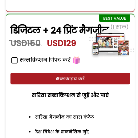
(1 साल)
डिजिटल + 24 प्रिंट मैगजीन
USD150
USD129
सब्सक्रिप्शन गिफ्ट करें
सब्सक्राइब करें
सरिता सब्सक्रिप्शन से जुड़ेें और पाएं
सरिता मैगजीन का सारा कंटेंट
देश विदेश के राजनैतिक मुद्दे