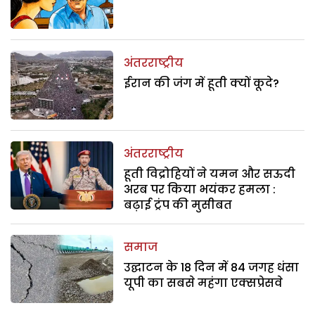
अंतरराष्ट्रीय
ईरान की जंग में हूती क्यों कूदे?
अंतरराष्ट्रीय
हूती विद्रोहियों ने यमन और सऊदी
अरब पर किया भयंकर हमला :
बढ़ाई ट्रंप की मुसीबत
समाज
उद्घाटन के 18 दिन में 84 जगह धंसा
यूपी का सबसे महंगा एक्सप्रेसवे