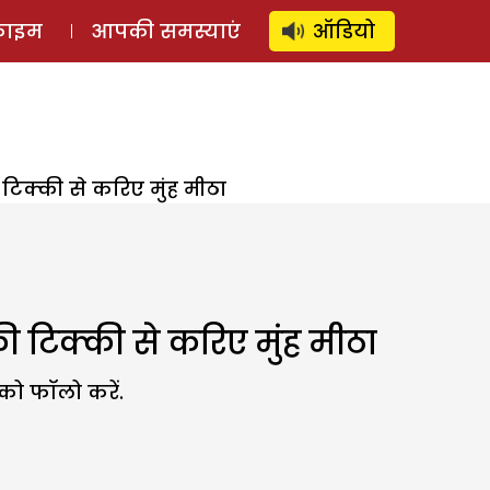
⚲
स्टोरी
लॉग इन
SUBSCRIBE
्राइम
आपकी समस्याएं
ऑडियो
टिक्की से करिए मुंह मीठा
 टिक्की से करिए मुंह मीठा
को फॉलो करें.