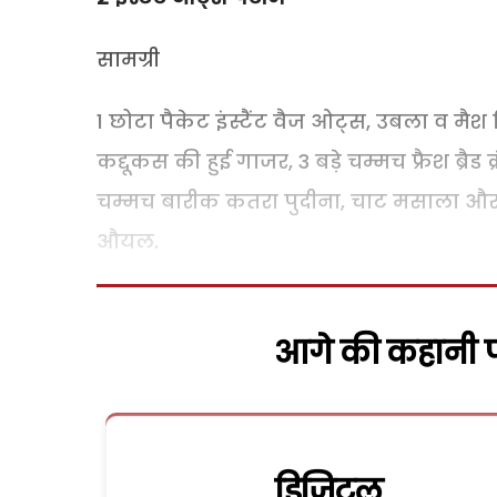
सामग्री
1 छोटा पैकेट इंस्टैंट वैज ओट्स, उबला व मैश
कद्दूकस की हुई गाजर, 3 बड़े चम्मच फ्रैश ब्रैड
चम्मच बारीक कतरा पुदीना, चाट मसाला और 
औयल.
आगे की कहानी पढ
डिजिटल