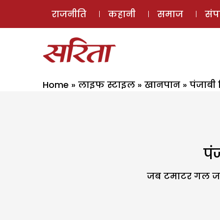
राजनीति
कहानी
समाज
सं
Home
»
लाइफ स्टाइल
»
खानपान
»
पंजाबी
पं
जब टमाटर गल जाए 