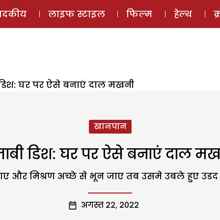
ई-मैगज़ीन
ऑडियो 
पादकीय
लाइफ स्टाइल
फिल्म
हेल्थ
क
 डिश: घर पर ऐसे बनाएं दाल मखनी
खानपान
जाबी डिश: घर पर ऐसे बनाएं दाल म
और मिश्रण अच्छे से भून जाए तब उसमे उबले हुए उडद 
अगस्त 22, 2022