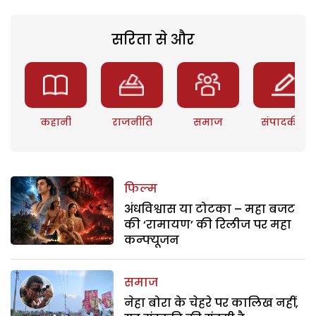
सरिता से और
कहानी
राजनीति
समाज
संपादकीय
फिल्म
अंधविश्वास या टोटका – महा बजट
की ‘रामायण’ की रिलीज पर महा
कन्फ्यूजन
समाज
नेहा बोरा के चेहरे पर कालिख नहीं,