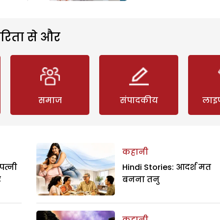
रिता से और
समाज
संपादकीय
लाइ
कहानी
पत्नी
Hindi Stories: आदर्श मत
र
बनना तनु
कहानी