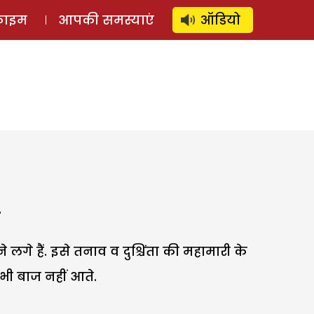
⚲
स्टोरी
लॉग इन
SUBSCRIBE
्राइम
आपकी समस्याएं
ऑडियो
गे हैं. इसे तनाव व दुश्चिंता की महामारी के
 भी बाज नहीं आते.