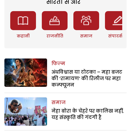
सरिता से और
कहानी
राजनीति
समाज
संपादकीय
फिल्म
अंधविश्वास या टोटका – महा बजट
की ‘रामायण’ की रिलीज पर महा
कन्फ्यूजन
समाज
नेहा बोरा के चेहरे पर कालिख नहीं,
यह संस्कृति की गंदगी है