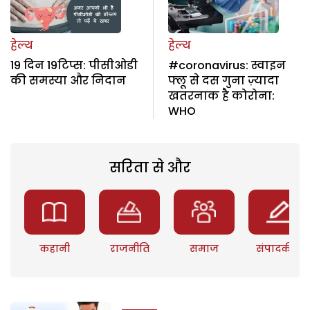
हेल्थ
हेल्थ
19 दिन 19टिप्स: पीसीओडी
#coronavirus: स्वाइन
की समस्या और निदान
फ्लू से दस गुना ज़्यादा
खतरनाक है कोरोना:
WHO
सरिता से और
कहानी
राजनीति
समाज
संपादकीय